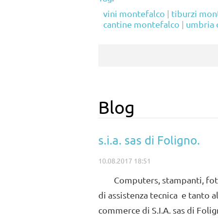
vini montefalco
|
tiburzi mon
cantine montefalco
|
umbria 
Blog
s.i.a. sas di Foligno.
10.08.2017 18:51
Computers, stampanti, fotoco
di assistenza tecnica e tanto a
commerce di S.I.A. sas di Folig