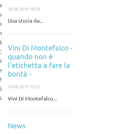
a
16.06.2016 18:38
o
Una storia da...
m
n
à
Vini Di Montefalco -
C
quando non è
i
l'etichetta a fare la
e
bontà -
2
14.08.2015 12:12
6
5
Vini Di Montefalco...
News