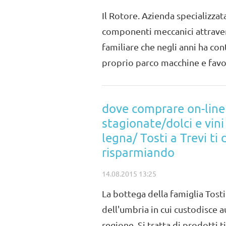
Il Rotore. Azienda specializzat
componenti meccanici attravers
familiare che negli anni ha co
proprio parco macchine e favo
dove comprare on-line 
stagionate/dolci e vini
legna/ Tosti a Trevi ti 
risparmiando
14.08.2015 13:25
La bottega della famiglia Tosti
dell'umbria in cui custodisce au
regione. Si tratta di prodotti