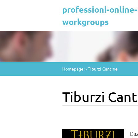
professioni-online-
workgroups
Homepage
>
Tiburzi Cantine
Tiburzi Cant
L’