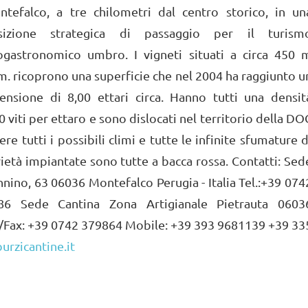
ntefalco, a tre chilometri dal centro storico, in un
sizione strategica di passaggio per il turism
ogastronomico umbro. I vigneti situati a circa 450 
.m. ricoprono una superficie che nel 2004 ha raggiunto u
ensione di 8,00 ettari circa. Hanno tutti una densit
 viti per ettaro e sono dislocati nel territorio della DO
 tutti i possibili climi e tutte le infinite sfumature d
arietà impiantate sono tutte a bacca rossa. Contatti: Sed
ino, 63 06036 Montefalco Perugia - Italia Tel.:+39 074
6 Sede Cantina Zona Artigianale Pietrauta 0603
el./Fax: +39 0742 379864 Mobile: +39 393 9681139 +39 33
urzicantine.it