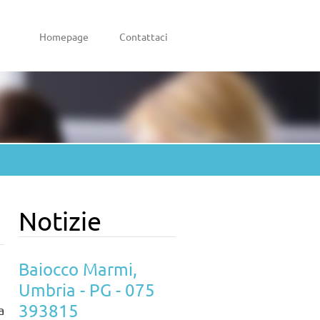
Homepage
Contattaci
Notizie
Baiocco Marmi,
Umbria - PG - 075
393815
a