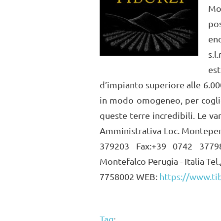
Mo
po
en
s.l
est
d’impianto superiore alle 6.000
in modo omogeneo, per cogliere
queste terre incredibili. Le v
Amministrativa Loc. Montepenn
379203 Fax:+39 0742 37798
Montefalco Perugia - Italia T
7758002 WEB:
https://www.tib
:
Tag