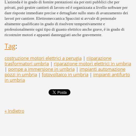
L'azienda è in grado di fornire prestazioni sia per enti pubblici che per
privati, può gestire cantieri di lavoro ed è organizzata a livello software per
dare risposte immediate precise e dettagliate sullo stato di avanzamento dei
lavori per cantiere. Elettromeccanica Spaccini si avvale di personale
altamente qualificato in grado di risolvere tempestivamente e
professionalmente ogni tipo di guasto elettrico anche grave, è in grado di
ricostruire motori e apparati danneggiati anche gravemente.
Tag
:
costruzione motori elettrici a perugia
|
riiparazione
trasformatori umbria
|
riparazione motori elettrici in umbria
|
pompe a immersione in umbria
|
impianti automazione
pozzi in umbria
|
fotovoltaico in umbria
|
impianti antifurto
in umbria
« Indietro