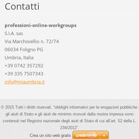
Contatti
professioni-online-workgroups
S.I.A. sas
Via Marchisiellio n. 72/74
06034 Foligno PG
Umbria, Italia
+39 0742 357292
+39 335 7507343
info@mia
umbria.i
t
© 2015 Tutti i diritti riservati. “obblighi informativi per le erogazioni pubbliche:
gli aiuti di Stato e gli aiuti de minimis ricevuti dalla nostra impresa sono
contenuti nel Registro nazionale degli aiuti di Stato di cui all’art. 52 della L.
234/2012”.
Crea un sito web gratis