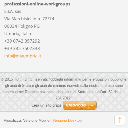
professioni-online-workgroups
S.I.A. sas
Via Marchisiellio n. 72/74
06034 Foligno PG
Umbria, Italia
+39 0742 357292
+39 335 7507343
info@mia
umbria.i
t
© 2015 Tutti i diritti riservati. “obblighi informativi per le erogazioni pubbliche:
gli aiuti di Stato e gli aiuti de minimis ricevuti dalla nostra impresa sono
contenuti nel Registro nazionale degli aiuti di Stato di cui all’art. 52 della L.
234/2012”.
Crea un sito gratis
Visualizza:
Versione Mobile
|
Versione Desktop