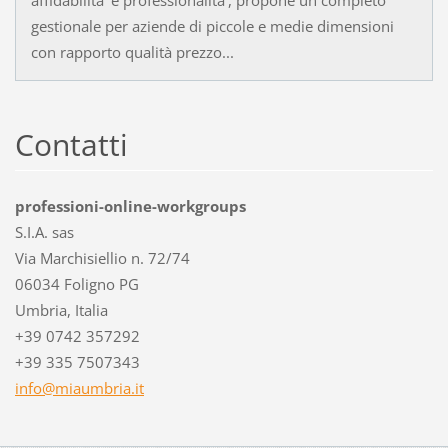
affidabilita' e professionalita', propone un completo
gestionale per aziende di piccole e medie dimensioni
con rapporto qualità prezzo...
Contatti
professioni-online-workgroups
S.I.A. sas
Via Marchisiellio n. 72/74
06034 Foligno PG
Umbria, Italia
+39 0742 357292
+39 335 7507343
info@mia
umbria.i
t