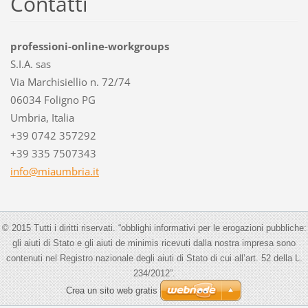
Contatti
professioni-online-workgroups
S.I.A. sas
Via Marchisiellio n. 72/74
06034 Foligno PG
Umbria, Italia
+39 0742 357292
+39 335 7507343
info@mia
umbria.i
t
© 2015 Tutti i diritti riservati. “obblighi informativi per le erogazioni pubbliche:
gli aiuti di Stato e gli aiuti de minimis ricevuti dalla nostra impresa sono
contenuti nel Registro nazionale degli aiuti di Stato di cui all’art. 52 della L.
234/2012”.
Crea un sito web gratis