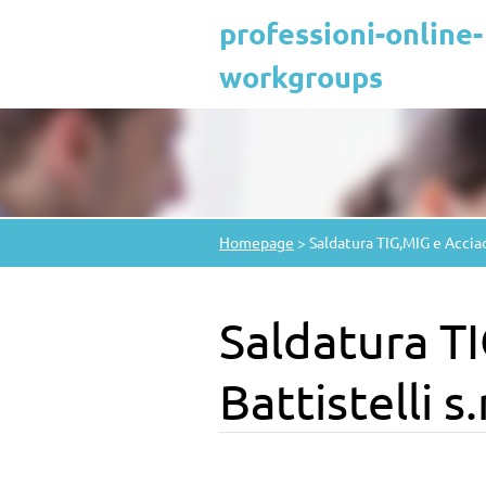
professioni-online-
workgroups
Homepage
>
Saldatura TIG,MIG e Acciao
Saldatura T
Battistelli s