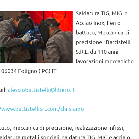
Saldatura TIG, MIG e
Acciao Inox, Ferro
battuto, Meccanica di
precisione : Battistelli
S.R.L. da 110 anni
lavorazioni meccaniche.
a 06034 Foligno ( PG) IT
ail:
alessiobattistelli@libero.it
//www.battistellisrl.com/chi-siamo
to, meccanica di precisione, realizzazione infissi,
aldatura metalli speciali, saldatura TIG, MIG.e acciaio