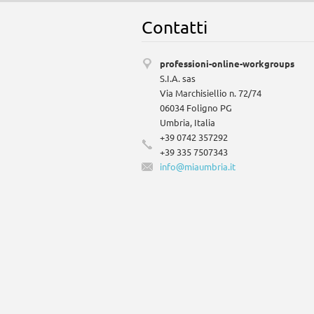
Contatti
professioni-online-workgroups
S.I.A. sas
Via Marchisiellio n. 72/74
06034 Foligno PG
Umbria, Italia
+39 0742 357292
+39 335 7507343
info@mia
umbria.i
t