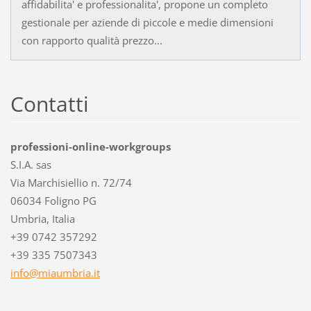
affidabilita' e professionalita', propone un completo
gestionale per aziende di piccole e medie dimensioni
con rapporto qualità prezzo...
Contatti
professioni-online-workgroups
S.I.A. sas
Via Marchisiellio n. 72/74
06034 Foligno PG
Umbria, Italia
+39 0742 357292
+39 335 7507343
info@mia
umbria.i
t