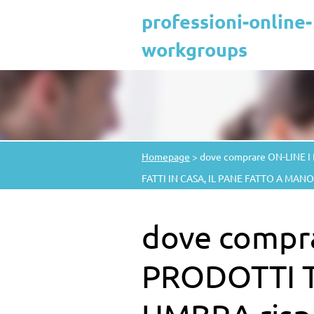
professioni-online-
workgroups
Homepage
>
dove comprare ON-LINE I
FATTI IN CASA, IL PANE FATTO A MAN
dove compra
PRODOTTI T