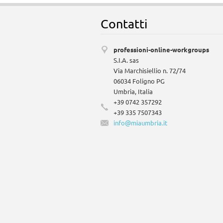
Contatti
professioni-online-workgroups
S.I.A. sas
Via Marchisiellio n. 72/74
06034 Foligno PG
Umbria, Italia
+39 0742 357292
+39 335 7507343
info@mia
umbria.i
t