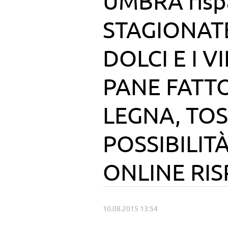
UMBRA risp
STAGIONATE
DOLCI E I VI
PANE FATT
LEGNA, TOST
POSSIBILIT
ONLINE RI
10.08.2015 13:54