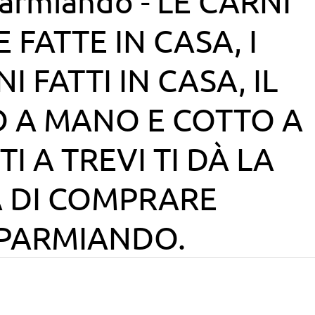
armiando - LE CARNI
 FATTE IN CASA, I
NI FATTI IN CASA, IL
O A MANO E COTTO A
I A TREVI TI DÀ LA
À DI COMPRARE
SPARMIANDO.